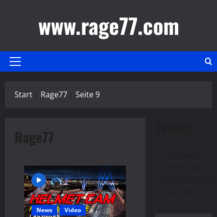
Zum
www.rage77.com
Inhalt
springen
Primäres
Menü
Start
Rage77
Seite 9
Events
Rage77
Es sind keine
anstehenden
Hinweis
Veranstaltungen
vorhanden.
News
Video