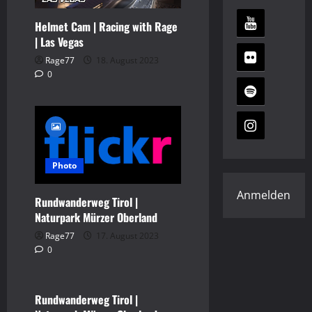
Helmet Cam | Racing with Rage
| Las Vegas
Rage77
18. August 2023
0
Photo
Anmelden
Rundwanderweg Tirol |
Naturpark Mürzer Oberland
Rage77
17. August 2023
0
Video
Rundwanderweg Tirol |