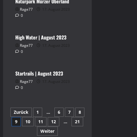
Naturpark Mürzer Oberland
Rage77
17. August 2023
0
Video
High Water | August 2023
Rage77
17. August 2023
0
Video
Startrails | August 2023
Rage77
17. August 2023
0
Seitennummerierung
Zurück
1
…
6
7
8
9
10
11
12
…
21
der
Weiter