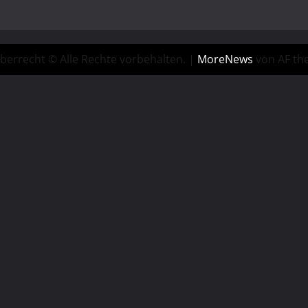
berrecht © Alle Rechte vorbehalten.
|
MoreNews
von AF th