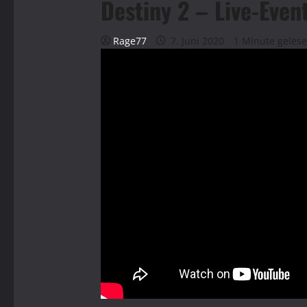
Destiny 2 – Live-Eve
Rage77
7. Juni 2020
1 Minute geles