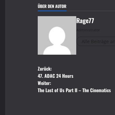
ÜBER DEN AUTOR
Rage77
Administrator
Alle Beiträge a
B
Zurück:
47. ADAC 24 Hours
e
Weiter:
i
The Last of Us Part II – The Cinematics
t
r