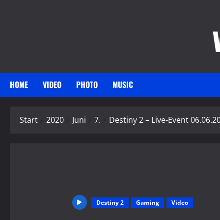
Zum
Inhalt
springen
HOME
VIDEO
PHOTO
MUSIC
Start
2020
Juni
7.
Destiny 2 – Live-Event 06.06.2
Destiny 2
Gaming
Video