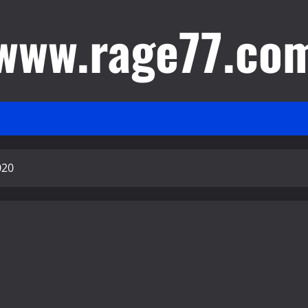
www.rage77.co
020