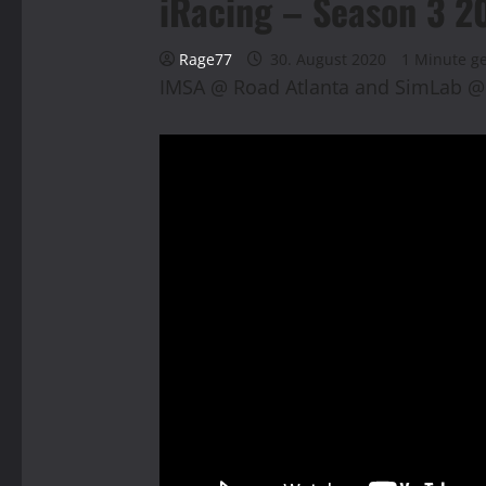
iRacing – Season 3 2
Rage77
30. August 2020
1 Minute g
IMSA @ Road Atlanta and SimLab @