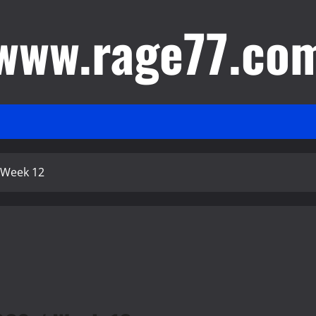
www.rage77.co
/ Week 12