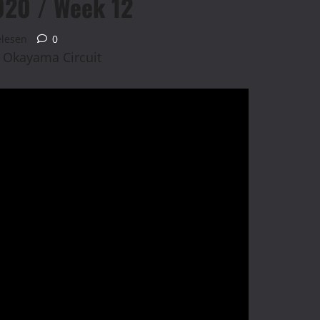
020 / Week 12
elesen
0
 Okayama Circuit