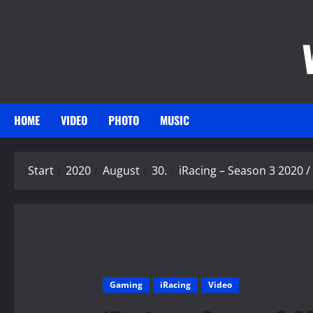
Zum
Inhalt
springen
HOME
VIDEO
PHOTO
MUSIC
Start
2020
August
30.
iRacing – Season 3 2020 
Gaming
iRacing
Video