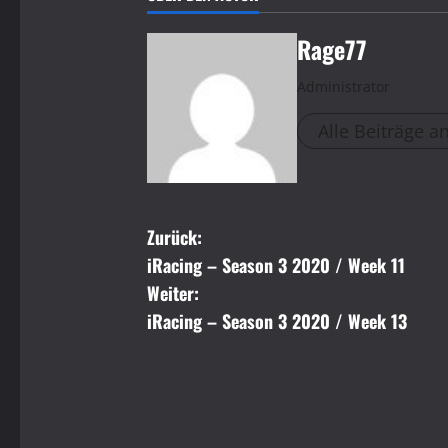
Rage77
Administrator
Alle Beiträge a
B
Zurück:
iRacing – Season 3 2020 / Week 11
e
Weiter:
i
iRacing – Season 3 2020 / Week 13
t
r