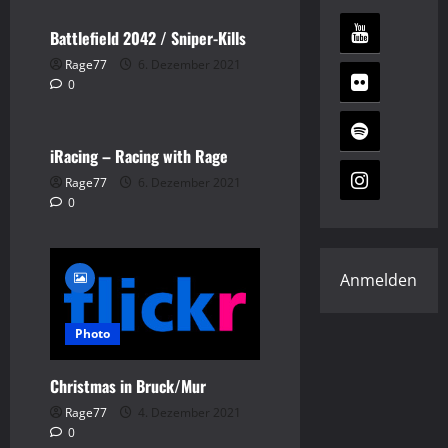
Battlefield 2042 / Sniper-Kills
Rage77
6. Dezember 2021
Gaming
iRacing
0
Video
iRacing – Racing with Rage
Rage77
6. Dezember 2021
0
Anmelden
Photo
Christmas in Bruck/Mur
Rage77
4. Dezember 2021
0