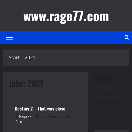
Zum
www.rage77.com
Inhalt
springen
Primäres
Menü
Start
2021
Events
Jahr:
2021
Destiny 2
Gaming
Video
Es sind keine
anstehenden
Destiny 2 – That was close
Hinweis
Veranstaltungen
vorhanden.
Rage77
26. Dezember 2021
0
Gaming
Video