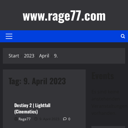
Zum
www.rage77.com
Inhalt
springen
Primäres
Menü
Start
2023
April
9.
Events
Tag:
9. April 2023
Destiny 2
Gaming
Video
Es sind keine
anstehenden
Destiny 2 | Lightfall
Hinweis
Veranstaltungen
(Cinematics)
vorhanden.
Rage77
9. April 2023
0