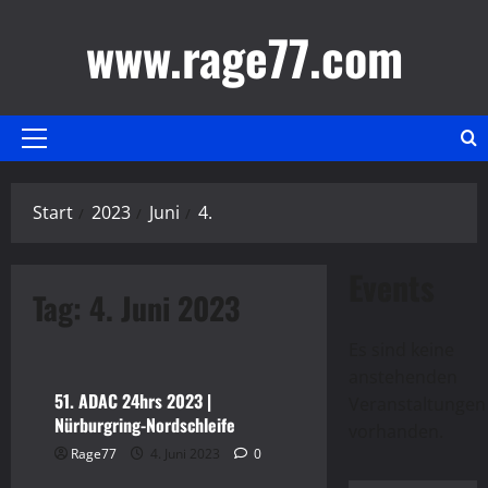
Zum
www.rage77.com
Inhalt
springen
Primäres
Menü
Start
2023
Juni
4.
Events
Tag:
4. Juni 2023
Sports
Video
Es sind keine
anstehenden
51. ADAC 24hrs 2023 |
Hinweis
Veranstaltungen
Nürburgring-Nordschleife
vorhanden.
Destiny 2
Gaming
Rage77
4. Juni 2023
0
Video