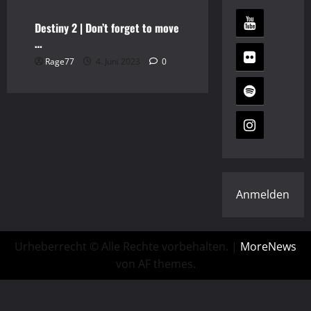
Destiny 2 | Don’t forget to move
…
Rage77
4. Juni 2023
0
Anmelden
Urheberrecht © Alle Rechte vorbehalten.
|
MoreNews
von AF themes.