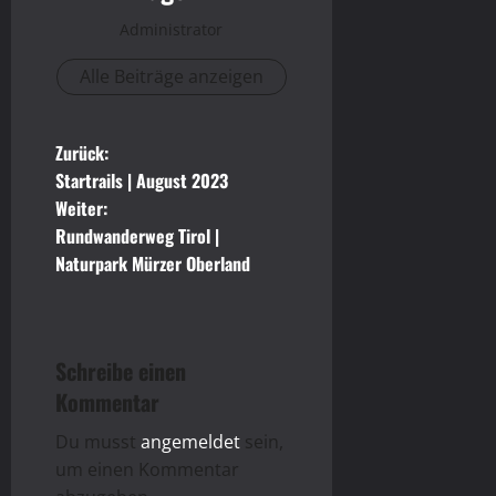
Administrator
Alle Beiträge anzeigen
B
Zurück:
Startrails | August 2023
e
Weiter:
Rundwanderweg Tirol |
i
Naturpark Mürzer Oberland
t
r
Schreibe einen
a
Kommentar
g
Du musst
angemeldet
sein,
um einen Kommentar
s