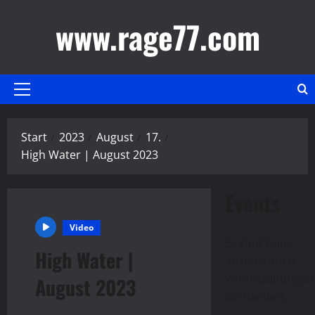
Zum
www.rage77.com
Inhalt
springen
Primäres
Menü
Start
2023
August
17.
High Water | August 2023
Events
Video
Es sind keine
High Water |
anstehenden
Hinweis
Veranstaltungen
August 2023
vorhanden.