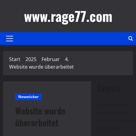
Zum
www.rage77.com
Inhalt
springen
Primäres
Menü
Start
2025
Februar
4.
Website wurde überarbeitet
Events
Newsticker
Es sind keine
Website wurde
anstehenden
überarbeitet
Hinweis
Veranstaltungen
vorhanden.