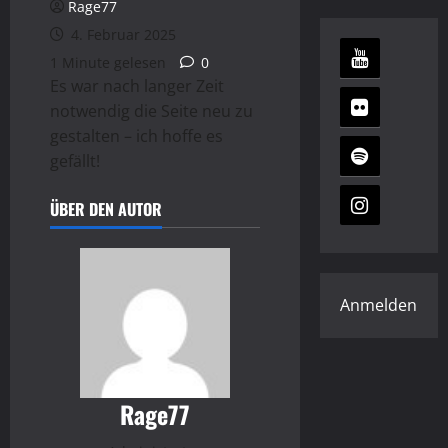
Rage77
4. Februar 2025
1 Minute gelesen
0
Es war nach langer Zeit
notwendig die Seite neu zu
gestalten – ich hoffe es
gefällt!
ÜBER DEN AUTOR
Anmelden
Rage77