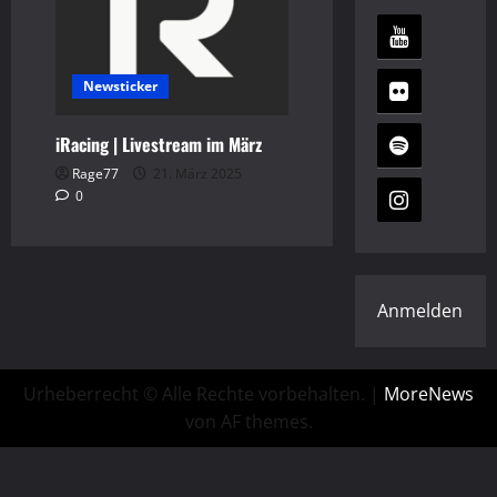
Newsticker
iRacing | Livestream im März
Rage77
21. März 2025
0
Anmelden
Urheberrecht © Alle Rechte vorbehalten.
|
MoreNews
von AF themes.