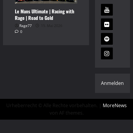
Le Mans Ultimate | Racing with
Rage | Road to Gold
Rage77
15. Mai 2026
0
Anmelden
Urheberrecht © Alle Rechte vorbehalten.
|
MoreNews
von AF themes.