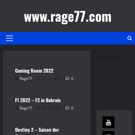
Zum
www.rage77.com
Inhalt
springen
Primäres
Menü
Events
Gaming
Video
Gaming Room 2022
Es sind keine
F1 2022
Gaming
Rage77
27. Juli 2022
0
anstehenden
Video
Hinweis
Veranstaltungen
vorhanden.
F1 2022 – F2 in Bahrain
Destiny 2
Gaming
Rage77
26. Juli 2022
0
Video
Destiny 2 – Saison der