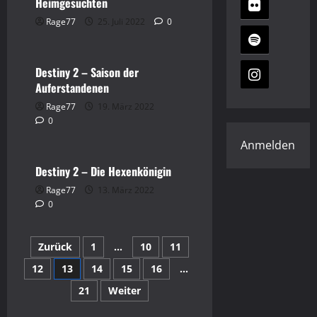
Heimgesuchten
Destiny 2
Gaming
Rage77
25. Juli 2022
0
Video
Destiny 2 – Saison der
Auferstandenen
Rage77
19. März 2022
Destiny 2
Gaming
0
Video
Anmelden
Destiny 2 – Die Hexenkönigin
Rage77
13. März 2022
0
Seitennummerierung
Zurück
1
…
10
11
12
13
14
15
16
…
der
21
Weiter
Beiträge