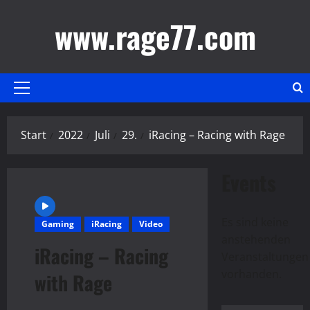
Zum
www.rage77.com
Inhalt
springen
Primäres
Menü
Start
2022
Juli
29.
iRacing – Racing with Rage
Events
Es sind keine
Gaming
iRacing
Video
anstehenden
iRacing – Racing
Hinweis
Veranstaltungen
vorhanden.
with Rage