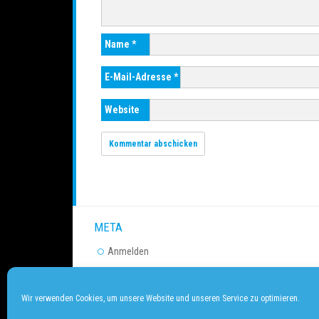
Name
*
E-Mail-Adresse
*
Website
META
Anmelden
Eintrags-Feed
Kommentar-Feed
Wir verwenden Cookies, um unsere Website und unseren Service zu optimieren.
WordPress.org