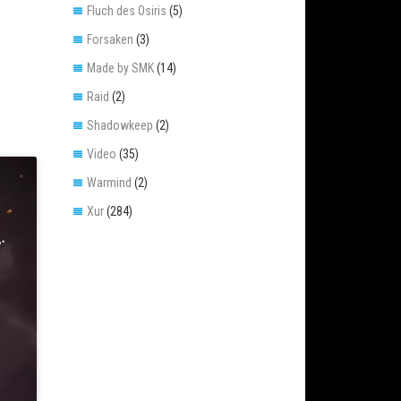
Fluch des Osiris
(5)
Forsaken
(3)
Made by SMK
(14)
Raid
(2)
Shadowkeep
(2)
Video
(35)
Warmind
(2)
Xur
(284)