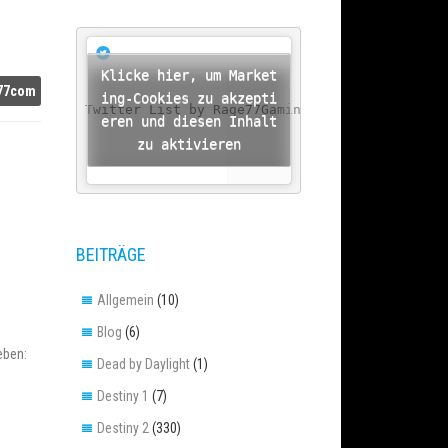
Klicke hier, um Market
77com
ing-Cookies zu akzepti
A Twitter List by Rage77Gaming
eren und diesen Inhalt
zu aktivieren
BEITRÄGE
Allgemein
(10)
Blog
(6)
eben:
Dead by Daylight
(1)
Destiny 1
(7)
Destiny 2
(330)