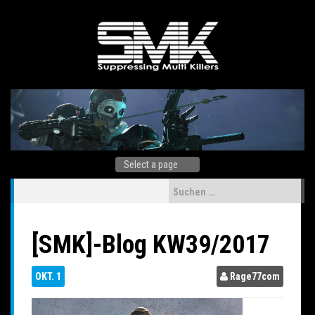
Skip
to
content
Suchen
nach:
[SMK]-Blog KW39/2017
OKT.
1
Rage77com