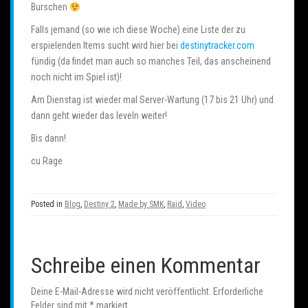
Burschen
Falls jemand (so wie ich diese Woche) eine Liste der zu
erspielenden Items sucht wird hier bei
destinytracker.com
fündig (da findet man auch so manches Teil, das anscheinend
noch nicht im Spiel ist)!
Am Dienstag ist wieder mal Server-Wartung (17 bis 21 Uhr) und
dann geht wieder das leveln weiter!
Bis dann!
cu Rage
Posted in
Blog
,
Destiny 2
,
Made by SMK
,
Raid
,
Video
Schreibe einen Kommentar
Deine E-Mail-Adresse wird nicht veröffentlicht.
Erforderliche
Felder sind mit
*
markiert