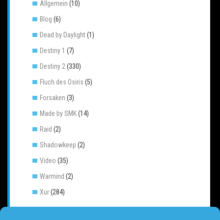
Allgemein
(10)
Blog
(6)
Dead by Daylight
(1)
Destiny 1
(7)
Destiny 2
(330)
Fluch des Osiris
(5)
Forsaken
(3)
Made by SMK
(14)
Raid
(2)
Shadowkeep
(2)
Video
(35)
Warmind
(2)
Xur
(284)