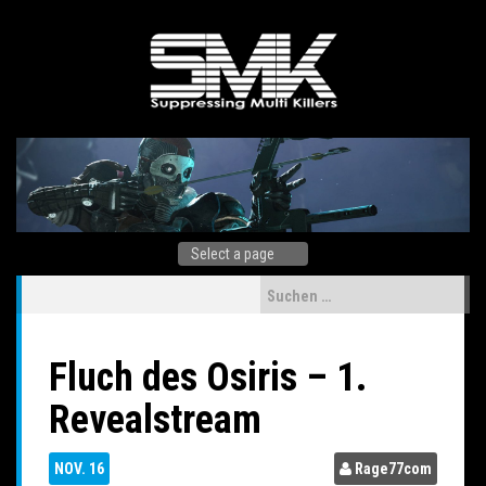
Skip
to
content
Suchen
nach:
Fluch des Osiris – 1.
Revealstream
NOV.
16
Rage77com