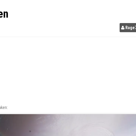
en
Rage
aken: