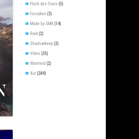
Fluch des Osiris
(5)
Forsaken
(3)
Made by SMK
(14)
Raid
(2)
Shadowkeep
(2)
Video
(35)
Warmind
(2)
Xur
(284)