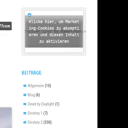
Klicke hier, um Market
77com
ing-Cookies zu akzepti
A Twitter List by Rage77Gaming
eren und diesen Inhalt
zu aktivieren
BEITRÄGE
Allgemein
(10)
Blog
(6)
Dead by Daylight
(1)
Destiny 1
(7)
Destiny 2
(330)