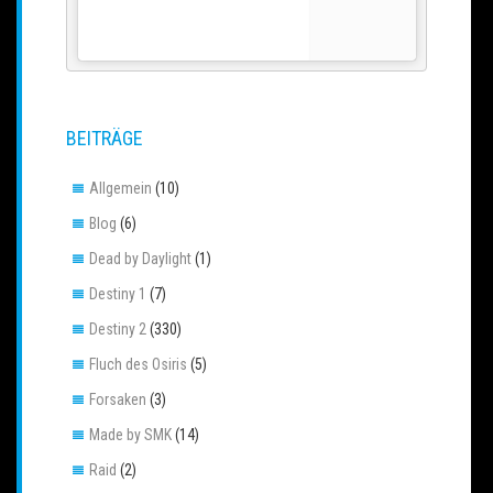
BEITRÄGE
Allgemein
(10)
Blog
(6)
Dead by Daylight
(1)
Destiny 1
(7)
Destiny 2
(330)
Fluch des Osiris
(5)
Forsaken
(3)
Made by SMK
(14)
Raid
(2)