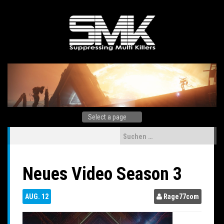
Skip
to
content
Suchen
nach:
Neues Video Season 3
AUG.
12
Rage77com