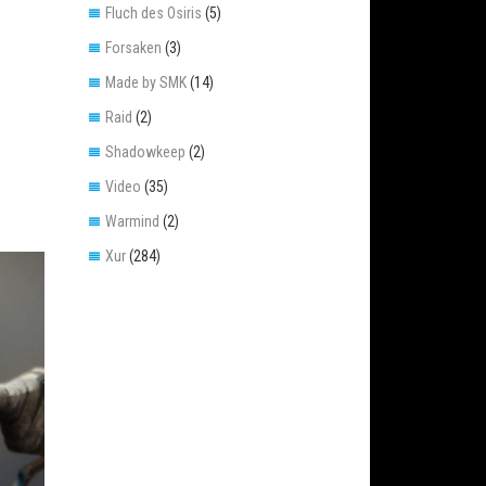
Fluch des Osiris
(5)
Forsaken
(3)
Made by SMK
(14)
Raid
(2)
Shadowkeep
(2)
Video
(35)
Warmind
(2)
Xur
(284)