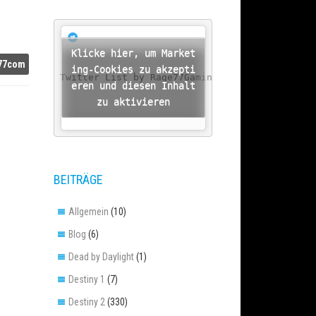
Klicke hier, um Market
77com
ing-Cookies zu akzepti
A Twitter List by Rage77Gaming
eren und diesen Inhalt
zu aktivieren
BEITRÄGE
Allgemein
(10)
Blog
(6)
Dead by Daylight
(1)
Destiny 1
(7)
Destiny 2
(330)