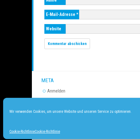
Name
*
E-Mail-Adresse
*
Website
META
Anmelden
Eintrags-Feed
Kommentar-Feed
Wir verwenden Cookies, um unsere Website und unseren Service zu optimieren.
WordPress.org
Cookie-Richtlinie
Cookie-Richtlinie