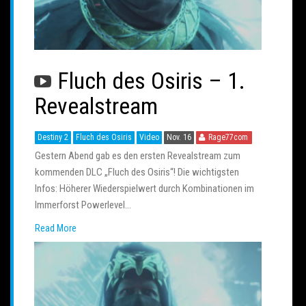
Fluch des Osiris – 1.
Revealstream
Destiny 2
Fluch des Osiris
Video
Nov. 16
Rage77com
Gestern Abend gab es den ersten Revealstream zum
kommenden DLC „Fluch des Osiris“! Die wichtigsten
Infos: Höherer Wiederspielwert durch Kombinationen im
Immerforst Powerlevel…
Read More