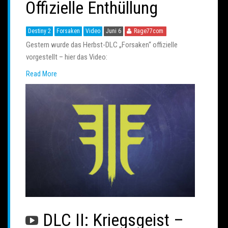
Offizielle Enthüllung
Destiny 2
Forsaken
Video
Juni 6
Rage77com
Gestern wurde das Herbst-DLC „Forsaken“ offizielle
vorgestellt – hier das Video:
Read More
DLC II: Kriegsgeist –