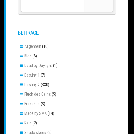
BEITRÄGE
Allgemein
(10)
Blog
(6)
Dead by Daylight
(1)
Destiny 1
(7)
Destiny 2
(330)
Fluch des Osiris
(5)
Forsaken
(3)
Made by SMK
(14)
Raid
(2)
Shadowkeep
(2)