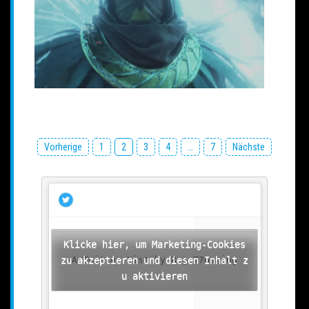
Beitragsnavigation
Vorherige
1
2
3
4
…
7
Nächste
Klicke hier, um Marketing-Cookies
zu akzeptieren und diesen Inhalt z
A Twitter List by Rage77Gaming
u aktivieren