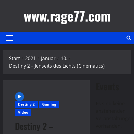
Zum
www.rage77.com
Inhalt
springen
Primäres
Menü
Start
2021
Januar
10.
Destiny 2 – Jenseits des Lichts (Cinematics)
Events
Es sind keine
Destiny 2
Gaming
anstehenden
Video
Hinweis
Veranstaltungen
Destiny 2 –
vorhanden.