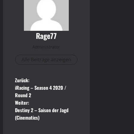
Rage77
Administrator
Alle Beiträge anzeigen
B
Zurück:
iRacing – Season 4 2020 /
e
Round 2
Weiter:
i
Destiny 2 – Saison der Jagd
t
(Cinematics)
r