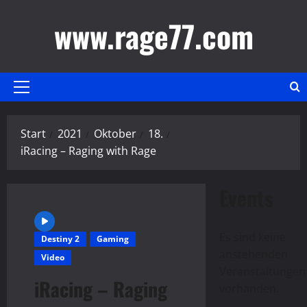
Zum
www.rage77.com
Inhalt
springen
Primäres
Menü
Start
2021
Oktober
18.
iRacing – Raging with Rage
Events
Es sind keine
Destiny 2
Gaming
anstehenden
Video
Hinweis
Veranstaltungen
iRacing – Raging
vorhanden.