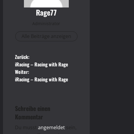
Rage77
Administrator
Alle Beiträge anzeigen
B
Zurück:
iRacing – Racing with Rage
e
Weiter:
iRacing – Racing with Rage
i
t
r
Schreibe einen
Kommentar
a
Du musst
angemeldet
sein,