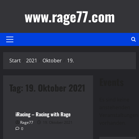
Zum
www.rage77.com
Inhalt
springen
Primäres
Menü
Start
2021
Oktober
19.
Events
Tag:
19. Oktober 2021
Gaming
iRacing
Video
Es sind keine
anstehenden
iRacing – Racing with Rage
Hinweis
Veranstaltungen
vorhanden.
Rage77
19. Oktober 2021
Gaming
iRacing
0
Video