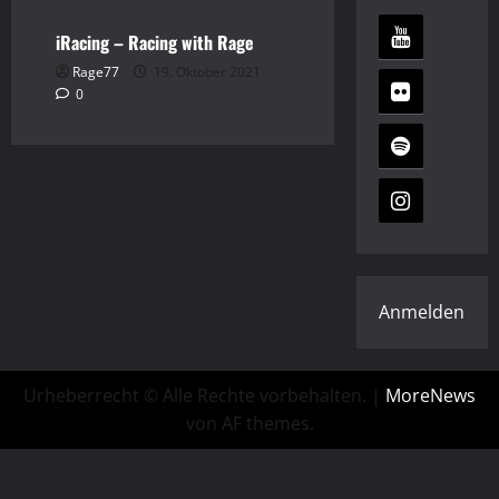
iRacing – Racing with Rage
Rage77
19. Oktober 2021
0
Anmelden
Urheberrecht © Alle Rechte vorbehalten.
|
MoreNews
von AF themes.