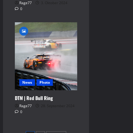
Rage77
3. Oktober 2024
0
News
Photo
DTM | Red Bull Ring
Rage77
28. September 2024
0