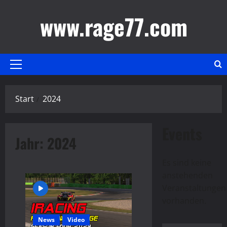
Zum
www.rage77.com
Inhalt
springen
Primäres
Menü
Start
2024
Events
Jahr:
2024
Es sind keine
anstehenden
Hinweis
Veranstaltungen
vorhanden.
News
Video