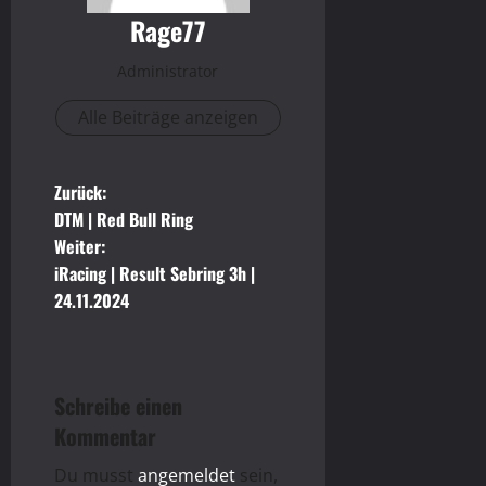
Rage77
Administrator
Alle Beiträge anzeigen
B
Zurück:
DTM | Red Bull Ring
e
Weiter:
iRacing | Result Sebring 3h |
i
24.11.2024
t
r
Schreibe einen
a
Kommentar
g
Du musst
angemeldet
sein,