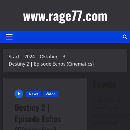
Zum
www.rage77.com
Inhalt
springen
Primäres
Menü
Start
2024
Oktober
3.
Destiny 2 | Episode Echos (Cinematics)
Events
News
Video
Es sind keine
Destiny 2 |
anstehenden
Hinweis
Veranstaltungen
Episode Echos
vorhanden.
(Cinematics)