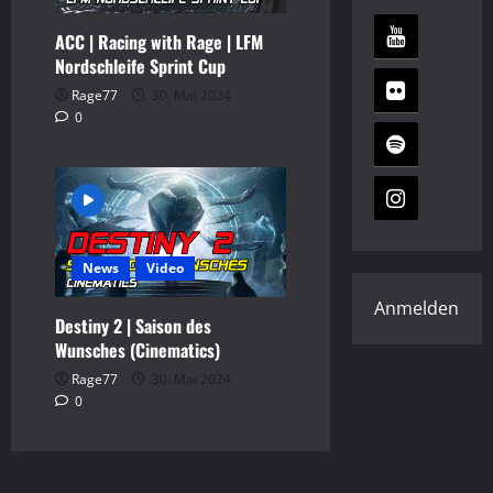
ACC | Racing with Rage | LFM
Nordschleife Sprint Cup
Rage77
30. Mai 2024
0
News
Video
Anmelden
Destiny 2 | Saison des
Wunsches (Cinematics)
Rage77
30. Mai 2024
0