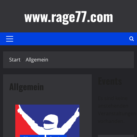
Zum
www.rage77.com
Inhalt
springen
Primäres
Menü
Start
Allgemein
Events
Allgemein
Es sind keine
anstehenden
Hinweis
Veranstaltungen
vorhanden.