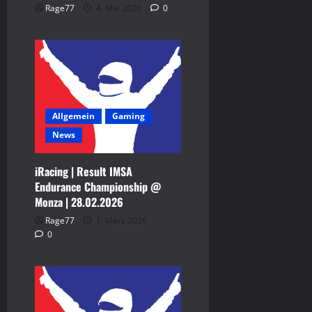
Rage77
4. Mai 2026
0
Allgemein
Gaming
News
iRacing | Result IMSA
Endurance Championship @
Monza | 28.02.2026
Rage77
1. März 2026
0