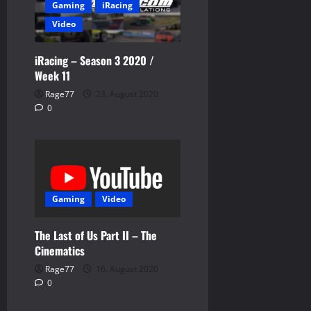
Gaming
iRacing
Video
iRacing – Season 3 2020 /
Week 11
Rage77
23. August 2020
0
Gaming
Video
The Last of Us Part II – The
Cinematics
Rage77
16. August 2020
0